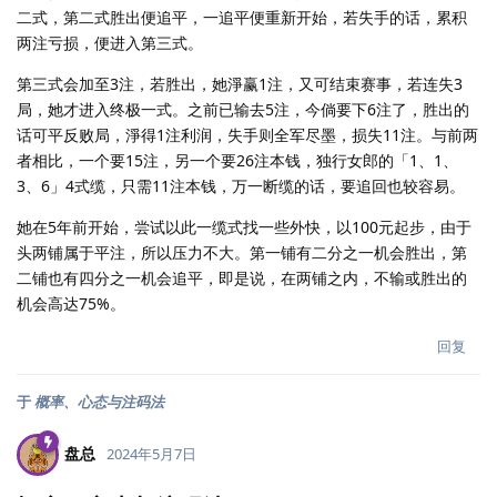
二式，第二式胜出便追平，一追平便重新开始，若失手的话，累积
两注亏损，便进入第三式。
第三式会加至3注，若胜出，她淨赢1注，又可结束赛事，若连失3
局，她才进入终极一式。之前已输去5注，今倘要下6注了，胜出的
话可平反败局，淨得1注利润，失手则全军尽墨，损失11注。与前两
者相比，一个要15注，另一个要26注本钱，独行女郎的「1、1、
3、6」4式缆，只需11注本钱，万一断缆的话，要追回也较容易。
她在5年前开始，尝试以此一缆式找一些外快，以100元起步，由于
头两铺属于平注，所以压力不大。第一铺有二分之一机会胜出，第
二铺也有四分之一机会追平，即是说，在两铺之内，不输或胜出的
机会高达75%。
回复
于
概率、心态与注码法
盘总
2024年5月7日