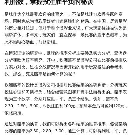
利指数，掌握投注胜平负的秘诀
足球作为全球最受欢迎的体育之一，不仅是球迷们欢呼雀跃的赛
场，同时也成为博彩爱好者们追逐胜利的赌局。在中国，尽管足彩
的历史相对较短，但对于整个博彩业来说，广大玩家往往被认为是
弱势群体。多年来，玩家们一直在探寻一场比赛的胜平负概率，为
此不惜呕心沥血，前赴后继。
在博彩理论的研究中，足球的概率分析主要涉及实力分析、亚洲盘
分析和欧洲赔率研究。其中，欧洲赔率是博彩公司在比赛前根据双
方实力对比、过往交战情况等因素开出的用于玩家投注的参考系
数。那么，究竟赔率是如何计算的呢？
欧洲赔率的设计是博彩公司根据对比赛结果的准确判断，分析玩家
投注心理和习惯行为，结合经营意图和开盘手法而得出的。赔率表
现为三个数字，分别对应胜、平、负三个结果。例如，赔率为
2.30、2.80、3.00，即投注胜利100元，扣除本金后可盈利120元，
依此类推。
通过对赔率的换算，我们可以得出各种结果的胜算概率。假设某场
比赛的赔率为2.30、2.80、3.00，通过计算，可以得到胜、平、负