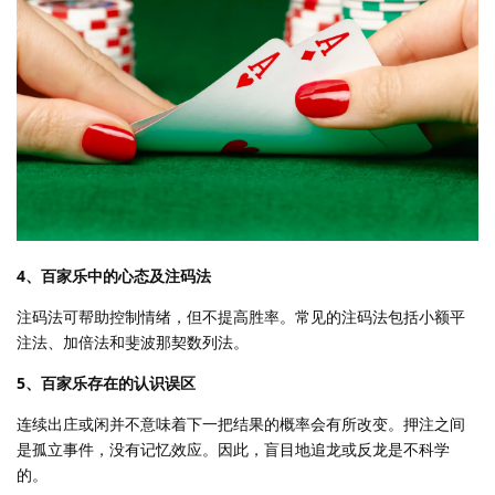
4、百家乐中的心态及注码法
注码法可帮助控制情绪，但不提高胜率。常见的注码法包括小额平
注法、加倍法和斐波那契数列法。
5、百家乐存在的认识误区
连续出庄或闲并不意味着下一把结果的概率会有所改变。押注之间
是孤立事件，没有记忆效应。因此，盲目地追龙或反龙是不科学
的。