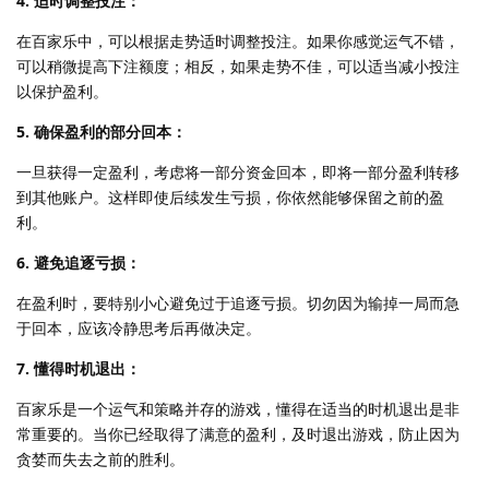
4. 适时调整投注：
在百家乐中，可以根据走势适时调整投注。如果你感觉运气不错，
可以稍微提高下注额度；相反，如果走势不佳，可以适当减小投注
以保护盈利。
5. 确保盈利的部分回本：
一旦获得一定盈利，考虑将一部分资金回本，即将一部分盈利转移
到其他账户。这样即使后续发生亏损，你依然能够保留之前的盈
利。
6. 避免追逐亏损：
在盈利时，要特别小心避免过于追逐亏损。切勿因为输掉一局而急
于回本，应该冷静思考后再做决定。
7. 懂得时机退出：
百家乐是一个运气和策略并存的游戏，懂得在适当的时机退出是非
常重要的。当你已经取得了满意的盈利，及时退出游戏，防止因为
贪婪而失去之前的胜利。