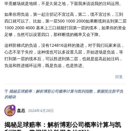
毕竟赌场就是地狱，不是久留之地，下面我来说说我的注码运用。
如果你用负追，第一起注切记不宜过高，第二，缆不宜过长，三到
四口就可以了。比如，第一层500 1000 2000如果断缆则去到第二层
1000 2000 4000 基本上三口就能打回第一层的缆本，如果你的资金
足够，当然可以设置四口，那样断缆的概率又会下降。
这样阶梯式的负追，没有124816这样的激进，对于我们玩家来说，
心态不至于失控，这种缆也可以多设置几层，开始进场是负追，等
打到第一层的缆本后，可以胜进到第二层，也就是提高起始注码，
负追和胜进循环运用，既是负追，也是胜进。
回复
于
揭秘足球赔率：解析博彩公司概率计算与凯利指数，掌握投注胜平负
的秘诀
盘总
2024年4月26日
揭秘足球赔率：解析博彩公司概率计算与凯