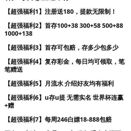
【超强福利1】注册送180，提款无限制！
【超强福利2】首存100+38 300+58 500+88
1000+138
【超强福利3】首存可包赔，存多少包多少
【超强福利4】复存彩金，每日均可领取，笔
笔赠送
【超强福利5】月流水 介绍好友均有福利
【超强福利6】u存u提 无需实名 世界杯连赢
+赠
【超强福利7】每周246白嫖18-888包赔