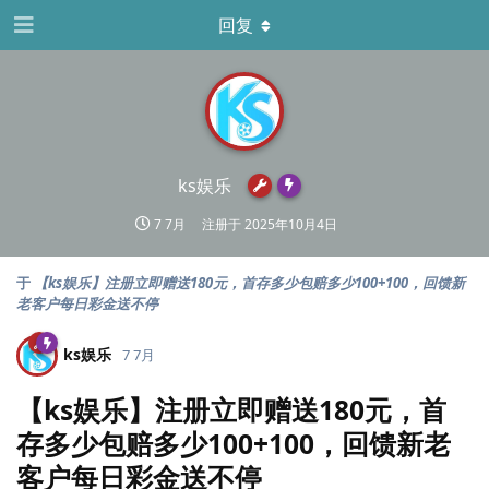
回复
ks娱乐
7 7月
注册于
2025年10月4日
于
【ks娱乐】注册立即赠送180元，首存多少包赔多少100+100，回馈新
老客户每日彩金送不停
ks娱乐
7 7月
【ks娱乐】注册立即赠送180元，首
存多少包赔多少100+100，回馈新老
客户每日彩金送不停