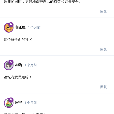
乐趣的同时，更好地保护自己的权益和财务安全。
回复
老狐狸
1 个月前
这个好全面的社区
回复
灰猫
1 个月前
论坛有意思哈哈！
回复
汪宇
1 个月前