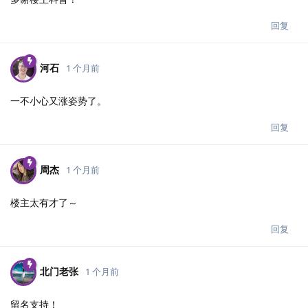
回复
河石
1 个月前
一不小心又涨姿势了。
回复
周杰
1 个月前
楼主太有才了～
回复
北门老张
1 个月前
留名支持！