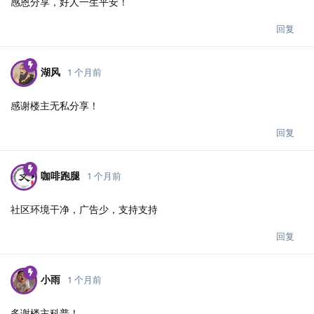
感恩分享，好人一生平安！
回复
湖风
1 个月前
感谢楼主无私分享！
回复
咖啡跑腿
1 个月前
社区环境干净，广告少，支持支持
回复
小雨
1 个月前
多谢楼主科普！