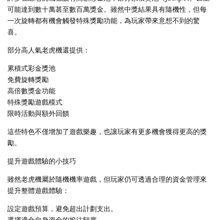
可能達到數十萬甚至數百萬獎金。雖然中獎結果具有隨機性，但每
一次旋轉都有機會觸發特殊獎勵功能，為玩家帶來意想不到的驚
喜。
部分高人氣老虎機還提供：
累積式彩金獎池
免費旋轉獎勵
高倍數獎金功能
特殊獎勵遊戲模式
限時活動與額外回饋
這些特色不僅增加了遊戲樂趣，也讓玩家有更多機會獲得更高的獎
勵。
提升遊戲體驗的小技巧
雖然老虎機屬於隨機機率遊戲，但玩家仍可透過合理的資金管理來
提升整體遊戲體驗：
設定遊戲預算，避免超出計劃支出。
選擇適合自身資金的投注額度。