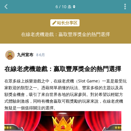
6
/
10
条
站长分享区
在線老虎機遊戲：贏取豐厚獎金的熱門選擇
九州宣布
8 6月
在線老虎機遊戲：贏取豐厚獎金的熱門選擇
在眾多線上娛樂遊戲之中，在線老虎機（Slot Game）一直是最受玩
家歡迎的類型之一。憑藉簡單易懂的玩法、豐富多樣的主題以及高
額獎金機會，吸引了來自世界各地的玩家參與。對於希望以輕鬆方
式體驗刺激感，同時有機會贏取可觀獎勵的玩家來說，在線老虎機
無疑是一個值得關注的選擇。