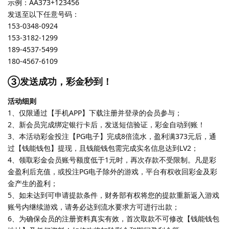
示例：AA373+123456
发送至以下任意号码：
153-0348-0924
153-3182-1299
189-4537-5499
180-4567-6109
③发送成功，彩金秒到！
活动细则
1、仅限通过【手机APP】下载注册并登录的会员参与；
2、新会员完成绑定银行卡后，发送短信验证，彩金自动到账！
3、本活动彩金投注【PG电子】完成8倍流水，盈利满373元后，通
过【钱能钱包】提现，且钱能钱包需完成实名信息达到LV2；
4、领取彩金会员账号额度低于1元时，再次存款不受限制。凡是彩
金盈利后充值，或投注PG电子除外的游戏，平台有权收回彩金及彩
金产生的盈利；
5、如未达到可申请提款条件，财务部有权将您的提款重新返入游戏
账号内继续游戏，请务必达到流水要求方可进行出款；
6、为确保会员的注册资料真实有效，首次取款不可修改【钱能钱包