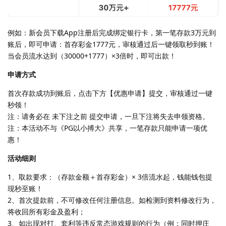
例如：新会员下载App注册后完成绑定银行卡，第一笔存款3万元到
账后，即可申请：首存彩金1777元，审核通过后一键领取秒到账！
当会员流水达到（30000+1777）×3倍时，即可出款！
申请方式
首次存款成功到账后，点击下方【优惠申请】提交，审核通过一键
秒领！
注：请务必在 未下注之前 提交申请，一旦下注将失去申领资格。
注：本活动不与《PG以小搏大》共享，一笔存款只能申请一项优
惠！
活动细则
1、取款要求：（存款金额＋首存彩金）× 3倍流水起，钱能钱包提
现秒至账！
2、首次提款前，不可修改任何注册信息。如检测到资料修改行为，
将收回所有彩金及盈利；
3、如出现对打、套利等违反常态游戏规则的行为（例：同时押庄