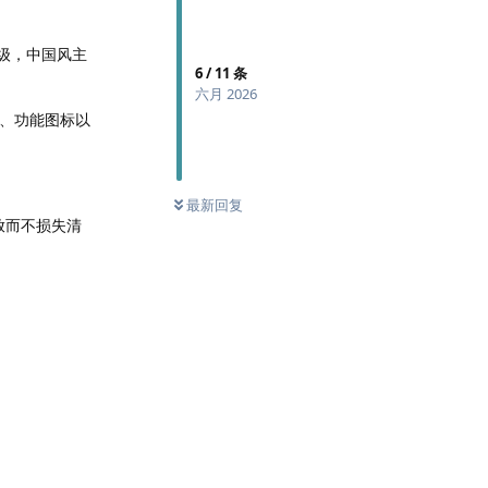
升级，中国风主
6
/
11
条
六月 2026
面、功能图标以
最新回复
放而不损失清