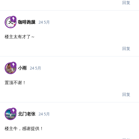
回复
咖啡跑腿
24 5月
楼主太有才了～
回复
小雨
24 5月
置顶不谢！
回复
北门老张
24 5月
楼主牛，感谢提供！