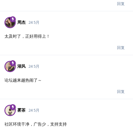
回复
周杰
24 5月
太及时了，正好用得上！
回复
湖风
24 5月
论坛越来越热闹了～
回复
雾茶
24 5月
社区环境干净，广告少，支持支持