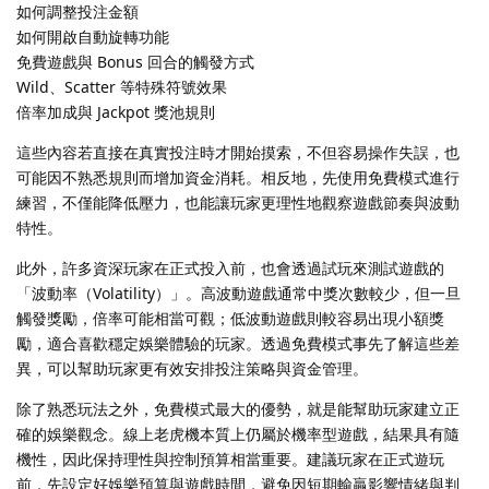
如何調整投注金額
如何開啟自動旋轉功能
免費遊戲與 Bonus 回合的觸發方式
Wild、Scatter 等特殊符號效果
倍率加成與 Jackpot 獎池規則
這些內容若直接在真實投注時才開始摸索，不但容易操作失誤，也
可能因不熟悉規則而增加資金消耗。相反地，先使用免費模式進行
練習，不僅能降低壓力，也能讓玩家更理性地觀察遊戲節奏與波動
特性。
此外，許多資深玩家在正式投入前，也會透過試玩來測試遊戲的
「波動率（Volatility）」。高波動遊戲通常中獎次數較少，但一旦
觸發獎勵，倍率可能相當可觀；低波動遊戲則較容易出現小額獎
勵，適合喜歡穩定娛樂體驗的玩家。透過免費模式事先了解這些差
異，可以幫助玩家更有效安排投注策略與資金管理。
除了熟悉玩法之外，免費模式最大的優勢，就是能幫助玩家建立正
確的娛樂觀念。線上老虎機本質上仍屬於機率型遊戲，結果具有隨
機性，因此保持理性與控制預算相當重要。建議玩家在正式遊玩
前，先設定好娛樂預算與遊戲時間，避免因短期輸贏影響情緒與判