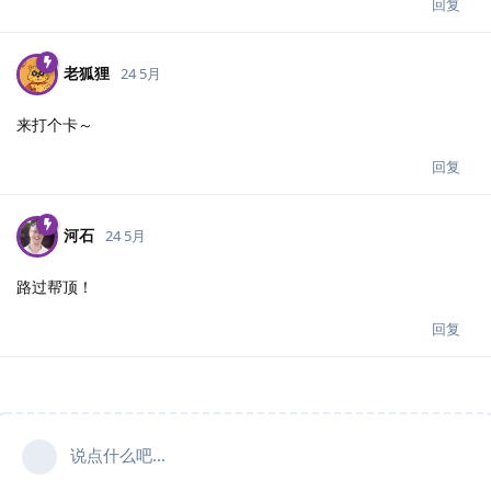
回复
老狐狸
24 5月
来打个卡～
回复
河石
24 5月
路过帮顶！
回复
说点什么吧...