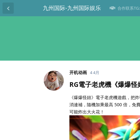
九州国际-九州国际娱乐
合作联系TG:@
开机动画
4 4月
RG電子老虎機《爆爆怪
《爆爆怪妞》電子老虎機遊戲，把炸
消連補，隨機加乘最高 500 倍，免費
可能炸出大火花！