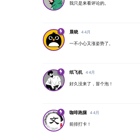
我只是来看评论的。
晨晓
4 4月
一不小心又涨姿势了。
纸飞机
4 4月
好久没来了，冒个泡！
咖啡跑腿
4 4月
前排打卡！