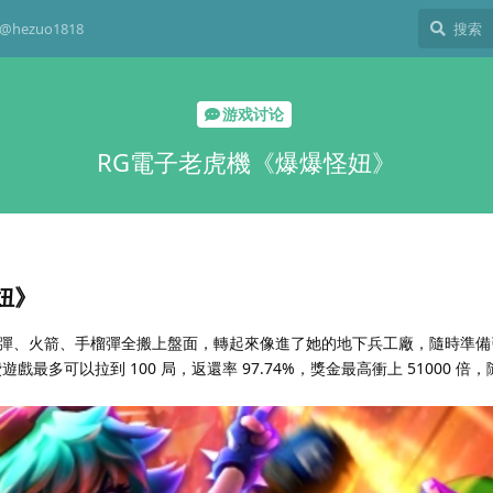
hezuo1818
游戏讨论
RG電子老虎機《爆爆怪妞》
妞》
彈、火箭、手榴彈全搬上盤面，轉起來像進了她的地下兵工廠，隨時準備
遊戲最多可以拉到 100 局，返還率 97.74%，獎金最高衝上 51000 倍