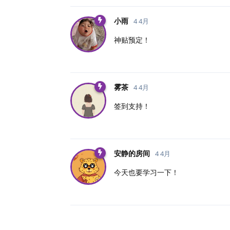
小雨
4 4月
神贴预定！
雾茶
4 4月
签到支持！
安静的房间
4 4月
今天也要学习一下！