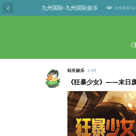
九州国际-九州国际娱乐
合作联系TG:@
《
站长娱乐
2 3月
《狂暴少女》——末日