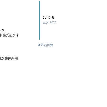
7
/
12
条
三月 2026
少女
境中感受前所未
最新回复
游戏整体采用