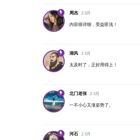
周杰
2 3月
内容很详细，受益匪浅！
湖风
2 3月
太及时了，正好用得上！
北门老张
2 3月
一不小心又涨姿势了。
河石
2 3月