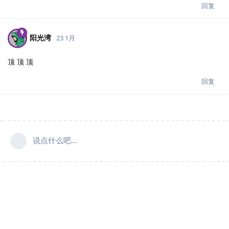
回复
阳光湾
23 1月
顶 顶 顶
回复
说点什么吧...