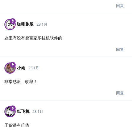
回复
咖啡跑腿
23 1月
这里有没有卖百家乐挂机软件的
回复
小雨
23 1月
非常感谢，收藏！
回复
纸飞机
23 1月
干货很有价值