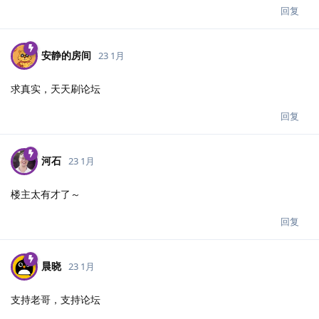
回复
安静的房间
23 1月
求真实，天天刷论坛
回复
河石
23 1月
楼主太有才了～
回复
晨晓
23 1月
支持老哥，支持论坛