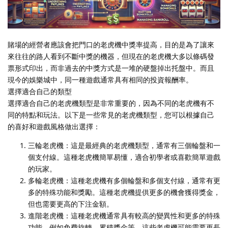
賭場的經營者應該會把門口的老虎機中獎率提高，目的是為了讓來
來往往的路人看到不斷中獎的機器，但現在的老虎機大多以條碼發
票形式印出，而非過去的中獎方式是一堆的硬盤掉出托盤中。而且
現今的娛樂城中，同一種遊戲通常具有相同的投資報酬率。
選擇適合自己的類型
選擇適合自己的老虎機類型是非常重要的，因為不同的老虎機有不
同的特點和玩法。以下是一些常見的老虎機類型，您可以根據自己
的喜好和遊戲風格做出選擇：
三輪老虎機：這是最經典的老虎機類型，通常有三個輪盤和一
個支付線。這種老虎機簡單易懂，適合初學者或喜歡簡單遊戲
的玩家。
多輪老虎機：這種老虎機有多個輪盤和多個支付線，通常有更
多的特殊功能和獎勵。這種老虎機提供更多的機會獲得獎金，
但也需要更高的下注金額。
進階老虎機：這種老虎機通常具有較高的變異性和更多的特殊
功能，例如免費旋轉、累積獎金等。這些老虎機可能需要更長