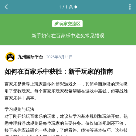
1
/
1
条
玩家交流区
新手如何在百家乐中避免常见错误
九州国际平台
2025年8月11日
如何在百家乐中获胜：新手玩家的指南
百家乐是世界上玩家最多的博彩游戏之一，其简单而刺激的玩法吸
引了无数玩家。每个百家乐玩家都希望能在游戏中赢钱，但要战胜
百家乐并非易事。
学习规则与玩法
对于刚开始玩百家乐的玩家，建议从学习基本规则和玩法开始。熟
悉并理解游戏规则是每位玩家的首要任务。仅仅知道规则还不够，
接下来你应该研究一些攻略，了解看路、缆法等基本技巧。这些技