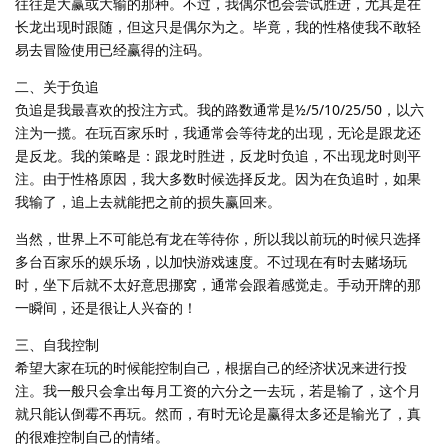
往往是大赢或大输的那种。不过，我偶尔也会尝试胜进，尤其是在
长龙出现时跟随，但这只是偶尔为之。毕竟，我的性格使我不敢轻
易去冒险使用已经赢得的注码。
二、关于负追
负追是我最喜欢的投注方式。我的路数通常是½/5/10/25/50，以六
注为一揽。在玩百家乐时，我通常会等待龙的出现，无论是跟龙还
是反龙。我的策略是：跟龙时胜进，反龙时负追，不出现龙时则平
注。由于性格原因，我大多数时候选择反龙。因为在负追时，如果
我输了，追上去就能把之前的损失赢回来。
当然，世界上不可能总有龙在等待你，所以我以前玩的时候只选择
多台百家乐的娱乐场，以加快游戏速度。不过现在有时去赌场玩
时，坐下后就不太好意思挪窝，通常会跟着感觉走。手动开牌的那
一瞬间，还是很让人兴奋的！
三、自我控制
希望大家在玩的时候能控制自己，根据自己的经济状况来进行投
注。我一般只会拿出每月工资的六分之一去玩，若是输了，这个月
就只能认倒霉不再玩。然而，有时无论是赢得太多还是输光了，真
的很难控制自己的情绪。