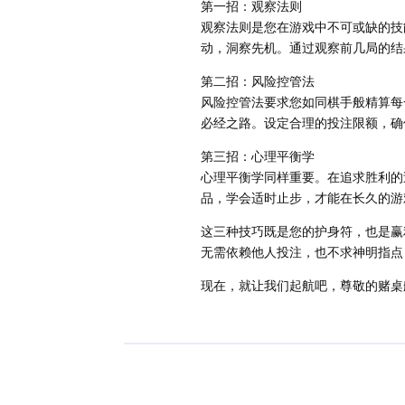
第一招：观察法则
观察法则是您在游戏中不可或缺的技
动，洞察先机。通过观察前几局的结
第二招：风险控管法
风险控管法要求您如同棋手般精算每
必经之路。设定合理的投注限额，确
第三招：心理平衡学
心理平衡学同样重要。在追求胜利的
品，学会适时止步，才能在长久的游
这三种技巧既是您的护身符，也是赢
无需依赖他人投注，也不求神明指点
现在，就让我们起航吧，尊敬的赌桌