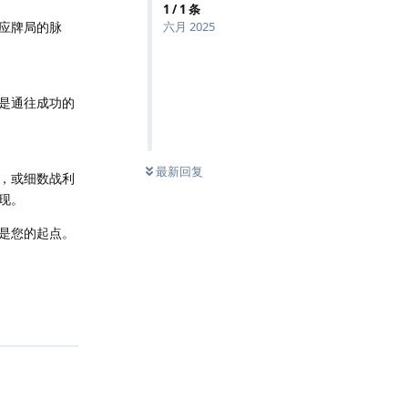
1
/
1
条
应牌局的脉
六月 2025
是通往成功的
最新回复
，或细数战利
现。
是您的起点。
回复