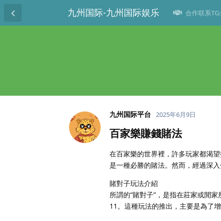
九州国际-九州国际娱乐
合作联系TG:@
九州国际平台
2025年6月9日
百家樂賺錢賭法
在百家樂的世界裡，許多玩家都渴望
是一種必勝的賭法。然而，經過深入
賭對子玩法介紹
所謂的“賭對子”，是指在莊家或閒家
11。這種玩法的推出，主要是為了