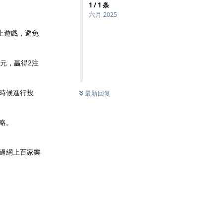
1
/
1
条
六月 2025
止遊戲，避免
元，贏得2注
時候進行投
最新回复
略。
過網上百家樂