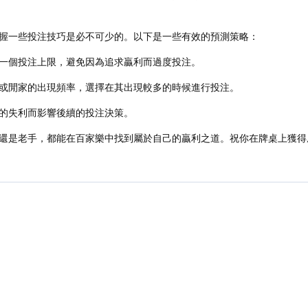
握一些投注技巧是必不可少的。以下是一些有效的預測策略：
一個投注上限，避免因為追求贏利而過度投注。
或閒家的出現頻率，選擇在其出現較多的時候進行投注。
的失利而影響後續的投注決策。
還是老手，都能在百家樂中找到屬於自己的贏利之道。祝你在牌桌上獲得