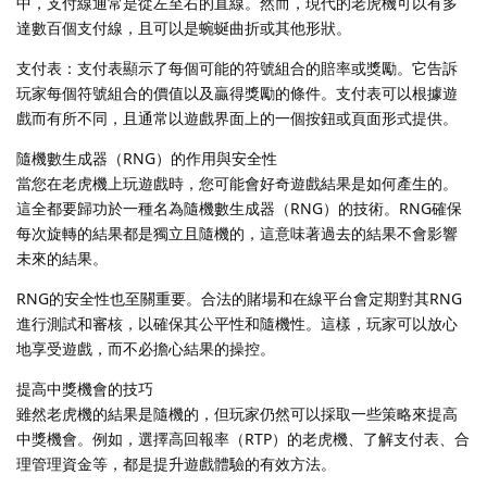
中，支付線通常是從左至右的直線。然而，現代的老虎機可以有多
達數百個支付線，且可以是蜿蜒曲折或其他形狀。
支付表：支付表顯示了每個可能的符號組合的賠率或獎勵。它告訴
玩家每個符號組合的價值以及贏得獎勵的條件。支付表可以根據遊
戲而有所不同，且通常以遊戲界面上的一個按鈕或頁面形式提供。
隨機數生成器（RNG）的作用與安全性
當您在老虎機上玩遊戲時，您可能會好奇遊戲結果是如何產生的。
這全都要歸功於一種名為隨機數生成器（RNG）的技術。RNG確保
每次旋轉的結果都是獨立且隨機的，這意味著過去的結果不會影響
未來的結果。
RNG的安全性也至關重要。合法的賭場和在線平台會定期對其RNG
進行測試和審核，以確保其公平性和隨機性。這樣，玩家可以放心
地享受遊戲，而不必擔心結果的操控。
提高中獎機會的技巧
雖然老虎機的結果是隨機的，但玩家仍然可以採取一些策略來提高
中獎機會。例如，選擇高回報率（RTP）的老虎機、了解支付表、合
理管理資金等，都是提升遊戲體驗的有效方法。