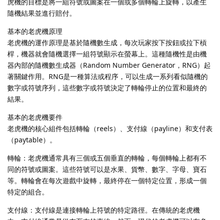
虎機的目標是將一組符號或圖案在一個或多個轉輪上旋轉，以產生
隨機結果並進行賠付。
基本的老虎機原理
老虎機的運作原理是基於隨機數生成，每次玩家按下按鈕或拉下槓
桿，機器就會隨機選擇一組符號顯示在螢幕上。這種隨機性是由機
器內部的隨機數生成器（Random Number Generator，RNG）起
著關鍵作用。RNG是一種算法或程序，可以生成一系列看似隨機的
數字或符號序列，這些數字或符號決定了轉輪停止的位置和最終的
結果。
基本的老虎機要件
老虎機的核心組件包括轉輪（reels）、支付線（payline）和支付表
（paytable）。
轉輪：老虎機通常具有三個或五個垂直的轉輪，每個轉輪上都有不
同的符號或圖案。這些符號可以是水果、貨幣、數字、字母、寶石
等。轉輪會在每次遊戲中旋轉，最終停在一個特定位置，形成一個
特定的組合。
支付線：支付線是連接轉輪上符號的特定路徑。在傳統的老虎機