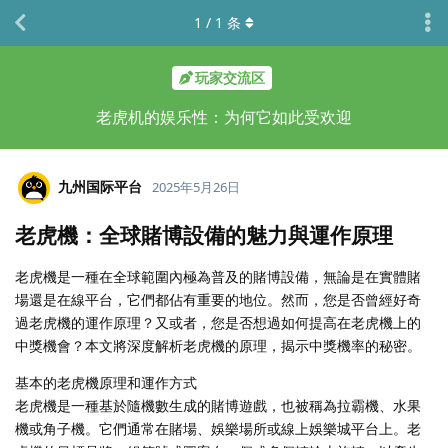
1
/
1
条
玩家交流区
老虎机的娱乐性：为何它如此受欢迎
九州国际平台
2025年5月26日
老虎機：全球賭博設備的魅力與運作原理
老虎機是一種在全球範圍內極為普及的賭博設備，無論是在實體賭
場還是在線平台，它們都佔有重要的地位。然而，您是否曾經好奇
過老虎機的運作原理？又或者，您是否想過如何提高在老虎機上的
中獎機會？本文將深度解析老虎機的原理，揭示中獎機率的秘密。
基本的老虎機原理和運作方式
老虎機是一種基於隨機數生成的賭博遊戲，也被稱為拉霸機、水果
機或角子機。它們通常在賭場、娛樂場所或線上娛樂城平台上。老