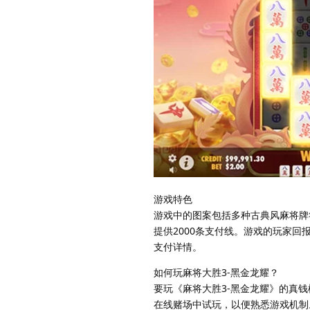
游戏特色
游戏中的图案包括多种古典风麻将牌符
提供2000条支付线。游戏的玩家回
支付详情。
如何玩麻将大胜3-黑金龙耀？
要玩《麻将大胜3-黑金龙耀》的真钱模
在线赌场中试玩，以便熟悉游戏机制