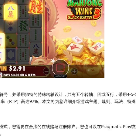
号，并采用独特的特殊转轴设计，共有五个转轴、四或五行，采用4-5-5-
报率（RTP）高达97%。本文将为您详细介绍游戏主题、规则、玩法、特
式，您需要在合法的在线赌场注册账户。您也可以在Pragmatic Play
。