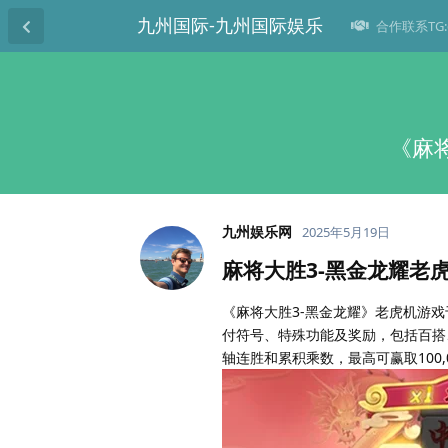
九州国际-九州国际娱乐
合作联系TG:@
《麻
九州娱乐网
2025年5月19日
麻将大胜3-黑金龙耀老
《麻将大胜3-黑金龙耀》老虎机游戏于2
付符号、特殊功能及奖励，包括百搭
轴连胜和累积乘数，最高可赢取100