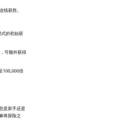
连线获胜。
模式的初始获
号，可额外获得
00,000倍
您是新手还是
麻将探险之
回复