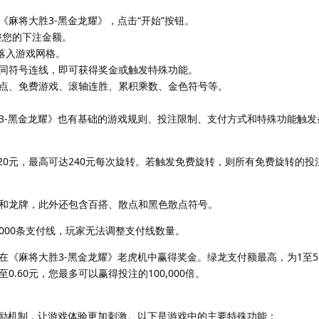
麻将大胜3-黑金龙耀》，点击“开始”按钮。
调整您的下注金额。
落入游戏网格。
同符号连线，即可获得奖金或触发特殊功能。
点、免费游戏、滚轴连胜、累积乘数、金色符号等。
3-黑金龙耀》也有基础的游戏规则、投注限制、支付方式和特殊功能触发
20元，最高可达240元每次旋转。若触发免费旋转，则所有免费旋转的投
和龙牌，此外还包含百搭、散点和黑色散点符号。
，共2000条支付线，玩家无法调整支付线数量。
在《麻将大胜3-黑金龙耀》老虎机中赢得奖金。绿龙支付额最高，为1至
0.60元，您最多可以赢得投注的100,000倍。
奖励机制，让游戏体验更加刺激。以下是游戏中的主要特殊功能：