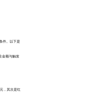
条件。以下是
注金额与触发
5元，其次是红