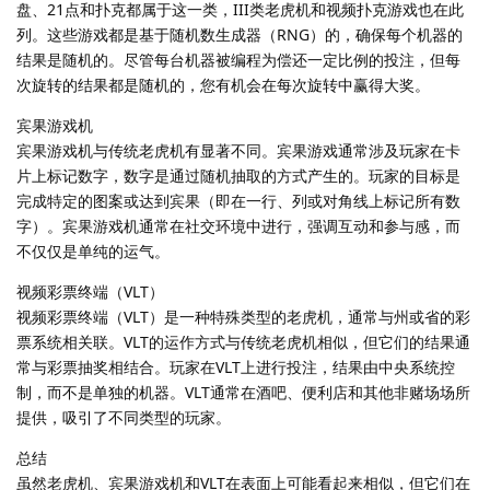
盘、21点和扑克都属于这一类，III类老虎机和视频扑克游戏也在此
列。这些游戏都是基于随机数生成器（RNG）的，确保每个机器的
结果是随机的。尽管每台机器被编程为偿还一定比例的投注，但每
次旋转的结果都是随机的，您有机会在每次旋转中赢得大奖。
宾果游戏机
宾果游戏机与传统老虎机有显著不同。宾果游戏通常涉及玩家在卡
片上标记数字，数字是通过随机抽取的方式产生的。玩家的目标是
完成特定的图案或达到宾果（即在一行、列或对角线上标记所有数
字）。宾果游戏机通常在社交环境中进行，强调互动和参与感，而
不仅仅是单纯的运气。
视频彩票终端（VLT）
视频彩票终端（VLT）是一种特殊类型的老虎机，通常与州或省的彩
票系统相关联。VLT的运作方式与传统老虎机相似，但它们的结果通
常与彩票抽奖相结合。玩家在VLT上进行投注，结果由中央系统控
制，而不是单独的机器。VLT通常在酒吧、便利店和其他非赌场场所
提供，吸引了不同类型的玩家。
总结
虽然老虎机、宾果游戏机和VLT在表面上可能看起来相似，但它们在