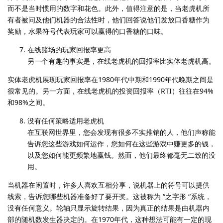
而不是当时惯用的数字和花色。此外，值得注意的是，当老虎机所
有者被问及他们机器的合法性时，他们回答说他们发放口香糖作为
奖励，水果符号代表玩家可以赢得的口香糖的口味。
在线赌场的玩家回报率更高
另一个有趣的事实是，在线老虎机的回报率比实体老虎机高。
实体老虎机展现玩家回报率在1980年代中期和1990年代晚期之间是
很常见的。另一方面，在线老虎机的投资回报率（RTI）往往在94%
和98%之间。
没有任何策略适用老虎机
在互联网世界里，您会发现有很多不实推销的人，他们声称能
告诉您这些游戏如何运作，您如何在这些游戏中赚更多的钱，
以及您如何能更频繁地赢钱。然而，他们最终都毫无二致的没
用。
当机器在闲置时，许多人喜欢互相分享，说机器上的符号可以提供
线索，告诉您哪些机器准备好了要开奖。这被称为 “之字形 “系统，
没有任何意义。轮轴只显示旋转结果，因为真正的结果是由机器内
部的随机数发生器决定的。在1970年代，这种想法可能有一定的现