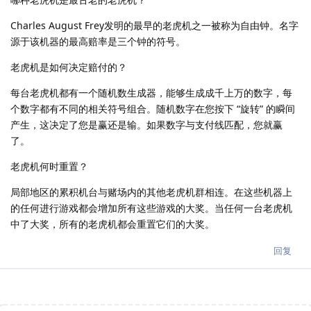
Charles August Frey发明的最早的老虎机之一被称为自由钟。名字
源于该机器的最高赔率是三个钟的符号。
老虎机是如何决定赔付的？
每台老虎机都有一个随机数生成器，能够生成成千上万的数字，每
个数字都有不同的相关符号组合。随机数字在您按下 “旋转” 的瞬间
产生，这决定了您是赢还是输。如果数字与支付线匹配，您就赢
了。
老虎机何时重置？
局部地区的累积机台与赌场内的其他老虎机群相连。在这些机器上
的任何进行游戏都会增加所有这些游戏的大奖。当任何一台老虎机
中了大奖，所有的老虎机都会重置它们的大奖。
回复