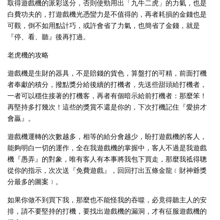
取得遊戲機的派彩送分，否則使勁用出「九牛二虎」的力氣，也是
白費功夫的，打遊戲機光憑蠻力是不值得的，再者耗損的金錢也是
可觀，倒不如用點計巧，或許會省了力氣，也簡省了金錢，就是
『停、看、聽』後再打過。
老虎機的攻略
遊戲機是生財的器具，不是賠錢的貨色，算盤打的可精，前面打機
者奉獻的積分，撥點獎分給後續的打機者，先送些甜頭給打機者，
一者可以穩住接著的打機客，再者有個暗示給前打機者：那麼笨！
再堅持多打幾次！這些的獎賞不還是你的，下次打機記住『愛拚才
會贏』。
遊戲機運轉的次數越多，相等的給分會越少，盼打遊戲機的客人，
能夠明白一切的運作，全在我遊戲機的掌握中，客人不過是我遊戲
機『愚弄』的對象，唯有客人有本事將我包下買走，那麼我祗得聰
從你的指示，次次送『免費遊戲』，回回打出五條金龍﹝財神爺獎
分最多的圖案﹞。
如果你做不到買下我，那麼也不能怪我的吞噬，必竟得聽主人的安
排，請不要堅持的打機，要找出遊戲機的漏洞，才有征服遊戲機的