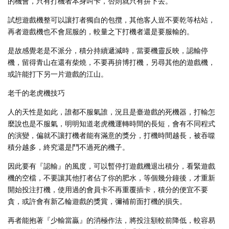
的機會，只有打機者本身叫卡，否則就只有拚下去。
試想遊戲機整可以讓打者獨自的包攬，其他客人豈不要乾等枯站，
再者遊戲機也不會屈服的，較量之下打機者還是要服輸的。
是故感覺老是不派分，積分持續遞減時，當要機靈反映，認輸停
機，留得青山在還有柴燒，不要再拚博打機，另尋其他的遊戲機，
或許能打下另一片遊戲的江山。
老千的老虎機技巧
人的天性是如此，誰都不服氣誰，況且是臺遊戲的死機器，打輸怎
麼說也是不服氣，明明知道老虎機運轉時間的長短，會有不同程式
的演變，偏就不讓打機者能有滿意的獎分，打機時間越長，被吞噬
積分越多，終究還是鬥不過死的機子。
因此要有『認輸』的風度，可以暫停打遊戲機退出積分，看緊遊戲
機的空檔，不要讓其他打者佔了你的肥水，等個幾分鐘後，才重新
開始投注打機，使用過的會員卡不再重覆插卡，積分的便宜不要
貪，或許會有新乙輪遊戲的獎賞，彌補前面打機的損失。
再者能抱著『少輸當贏』的消極作法，將投注額較前降低，較容易