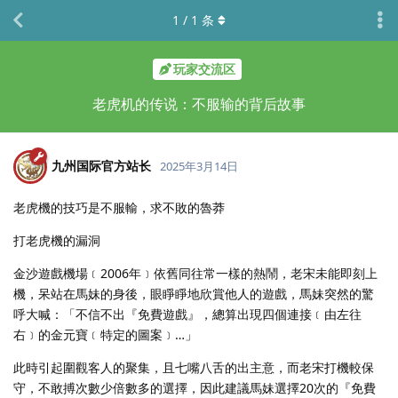
1
/
1
条
玩家交流区
老虎机的传说：不服输的背后故事
九州国际官方站长
2025年3月14日
老虎機的技巧是不服輸，求不敗的魯莽
打老虎機的漏洞
金沙遊戲機場﹝2006年﹞依舊同往常一樣的熱鬧，老宋未能即刻上
機，呆站在馬妹的身後，眼睜睜地欣賞他人的遊戲，馬妹突然的驚
呼大喊：「不信不出『免費遊戲』，總算出現四個連接﹝由左往
右﹞的金元寶﹝特定的圖案﹞…」
此時引起圍觀客人的聚集，且七嘴八舌的出主意，而老宋打機較保
守，不敢搏次數少倍數多的選擇，因此建議馬妹選擇20次的『免費