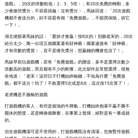
遊戲』，20次的倍數較低﹝2、3、5倍﹞，有20次免費的轉動，多
少會搶些獎分，不容昜摃龜﹝沒有獎分﹞，馬妹回道：「20次遊戲
機都不會送分的，好不容昜有個『免費遊戲』，不能買保險，拚它
一下！」
湖北佬順著馬妹的話：「愛拚才會贏！按8次的！別聽老宋的，20次
給分太少，萬一出現五個圖案還有財神爺﹝圖案連接有「財神爺」
才有倍數的獎賞﹞，豈不是痛失獎分，想贏錢的機會也沒了！」
馬妹早前玩遊戲機，若有『免費遊戲』的贈送，多半是選擇次數少
倍數高的遊戲，而且都有不少的斬獲，此次卻作反常態選擇，很無
奈地道：「老宋！這些日子打機始終輸錢，不知為什麼『免費遊
戲』都不送分﹖怕了！不敢選擇5次或是8次，這次按15次算了！」
老虎機是不服輸的遊戲
打遊戲機的客人，有些是倔強的牛脾氣，打機始終抱著不贏不勝不
罷休的態度，若是轉換個舞臺，在事業上發揮，絕對是有一番成就
的。
但在遊戲機場可是不管用的，打遊戲機既沒有清場，也無暫停遊戲