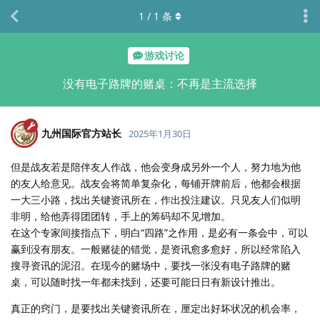
1
/
1
条
游戏讨论
没有电子路牌的赌桌：不再是主流选择
九州国际官方站长
2025年1月30日
但是战友若是陪伴友人作战，他会变身成另外一个人，努力地为他
的友人给意见。战友会将简单复杂化，每铺开牌前后，他都会根据
一大三小路，找出关键资讯所在，作出投注建议。只见友人们似明
非明，给他弄得团团转，手上的筹码却不见增加。
在这个专家间接指点下，明白“四路”之作用，是必有一条会中，可以
赢到没有朋友。一般赌徒的错觉，是资讯愈多愈好，所以经常陷入
搜寻资讯的泥沼。在现今的赌场中，要找一张没有电子路牌的赌
桌，可以随时找一年都未找到，还要可能日日有新设计推出。
真正的窍门，是要找出关键资讯所在，厘定出好坏状况的机会率，