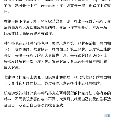
的牌，就可开始下注。若无玩家下注，则重开一局，但赌注不得收
回。
在第一圈下注后，剩下的玩家若愿意，则可打出一张或几张牌，然
后再由发牌人发给相应数量的牌。然后下注重新开始。牌发完后，
玩家摊牌，赢家获得所有赌注。
种马扑克在五张种马扑克中，每位玩家的第一张牌要反扣（牌面朝
下），称作底牌。然后掀开（牌面朝上）第二张牌。从发第二张牌
开始，每发一张牌，牌面大者最先下注。每张跟牌牌面必须朝上，
每次发牌后有一次下注间隔。发完牌后，各玩家翻开底牌来比较，
最大牌赢。
七张种马扑克与上类似，但头两张和最后一张（第七张）牌牌面朝
下，而其它则牌面朝上。最后各位玩家选择其中五张牌摊牌。
梭哈游戏的抽牌扑克与种马扑克这两种类型的扑克打法，各有各的
特点，不同的玩家喜好各有不同，大家可以根据自己的爱好选择适
合自己，或者是自己喜欢的梭哈游戏。
回复