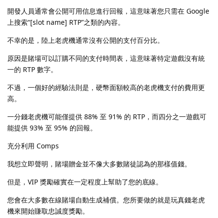
開發人員通常會公開可用信息進行回報，這意味著您只需在 Google
上搜索“[slot name] RTP”之類的內容。
不幸的是，陸上老虎機通常沒有公開的支付百分比。
原因是賭場可以訂購不同的支付時間表，這意味著特定遊戲沒有統
一的 RTP 數字。
不過，一個好的經驗法則是，硬幣面額較高的老虎機支付的費用更
高。
一分錢老虎機可能僅提供 88% 至 91% 的 RTP，而四分之一遊戲可
能提供 93% 至 95% 的回報。
充分利用 Comps
我想立即聲明，賭場贈金並不像大多數賭徒認為的那樣值錢。
但是，VIP 獎勵確實在一定程度上幫助了您的底線。
您會在大多數在線賭場自動生成補償。您所要做的就是玩真錢老虎
機來開始賺取忠誠度獎勵。