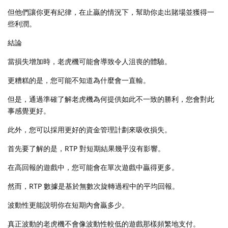
但他們讓你更有紀律，在止贏的情況下，幫助你走出賭場並獲得一
些利潤。
結論
當損失增加時，老虎機可能會導致令人沮喪的體驗。
更糟糕的是，您可能不知道為什麼會一直輸。
但是，通過準確了解老虎機為何提供如此不一致的勝利，您會對此
事感覺更好。
此外，您可以採用更好的資金管理計劃來吸收損失。
首先要了解的是，RTP 對短期結果幾乎沒有影響。
在高回報的遊戲中，您可能會在單次遊戲中贏得更多。
然而，RTP 數據是基於無數次旋轉過程中的平均回報。
波動性更能說明你在短期內會贏多少。
真正波動的老虎機不會像波動性較低的遊戲那樣頻繁地支付。