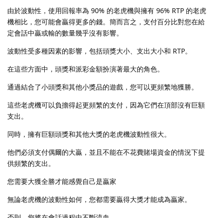
由於波動性，使用回報率為 90% 的老虎機與擁有 96% RTP 的老虎
機相比，您可能會贏得更多的錢。簡而言之，支付百分比對您在給
定會話中贏或輸的數量幾乎沒有影響。
波動性受多種因素的影響，包括頭獎大小、支出大小和 RTP。
在這些方面中，頭獎和派彩金額扮演著最大的角色。
通過結合了小頭獎和其他小獎品的遊戲，您可以更頻繁地獲勝。
這些老虎機可以負擔得起更頻繁的支付，因為它們在頂部沒有巨額
支出。
同時，擁有巨額頭獎和其他大獎的老虎機波動性很大。
他們必須支付偶爾的大贏，並且不能在不花費賭場資金的情況下提
供頻繁的支出。
您需要大獲全勝才能感覺自己是贏家
無論老虎機的波動性如何，您都需要贏得大獎才能成為贏家。
否則，您將在會話過程中不斷流血。