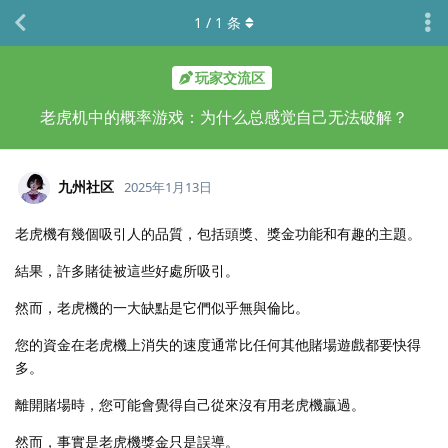
1
/
1
条
玩家交流区
老虎机中的概率游戏：为什么总感觉自己无法破解？
九州社区
2025年1月13日
老虎機有幾個吸引人的品質，包括頭獎、獎金功能和有趣的主題。
結果，許多賭徒被這些好處所吸引。
然而，老虎機的一大缺點是它們似乎無與倫比。
您的資金在老虎機上消失的速度通常比任何其他賭場遊戲都要快得
多。
離開賭場時，您可能會覺得自己從來沒有用老虎機贏過。
然而，事實是老虎機獎金只是誤導。