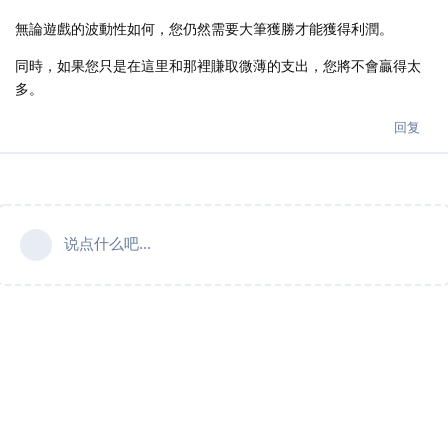
無論遊戲的波動性如何，您仍然需要大筆獲勝才能獲得利潤。
同時，如果您只是在這里和那裡賺取微薄的支出，您將不會贏得太
多。
回复
说点什么吧...