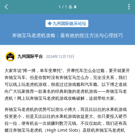
1
/
1
条
九州国际娱乐论坛
奔驰宝马老虎机攻略：最有效的投注方法与心理技巧
九州国际平台
2024年12月15日
大家常说“搏一搏，单车变摩托”。开摩托车怎么会过瘾，要开就要开
奔驰宝马车。但是你暂时没有奔驰宝马怎么办，完全没关系，我们
可以线上玩老虎机游戏，彻底过过游戏瘾和汽车瘾。以下博之道就
向广大玩家推荐一款著名的经典刺激的老虎机游戏——奔驰宝马老
虎机！网上玩奔驰宝马老虎机游戏攻略破解，这就带给大家。
奔驰宝马老虎机的优势可以突出小搏大，而且比以往的水果机游戏
投资更小，但是又比以往的水果机游戏收益更大。你只要投入硬币
拉一拉，便有机会一次就赚到数万元钱。不仅仅如此，我们还有高
赌注奔驰宝马老虎机（High Limit Slots）及联机奔驰宝马老虎机