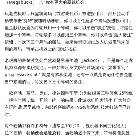
（Megabucks），让你有更大的赢钱机会。
玩老虎机时，只需将筹码（或游戏代币）投进投币口，然后拉动手
柄或单击“旋转”按钮转动卷轴。你可以将任意多个筹码投进投币口，
但是默认设置为每轮只用一个筹码。你可以单击“加注”按钮，将赌注
增加一个筹码。每轮最多可以使用三个筹码。你可以单击“最大赌注”
按钮，一次下三个筹码的赌注。如果你想取回已放入机器但尚未使
用的筹码，请单击机器上的“退钱”按钮。
老虎机的最刺激之处当然就是累积奖池（Jackpot）， 不是每个老虎
机游戏都有累积奖池，一般如果玩英文版的赌场游戏，如果看到＂
progressive slot＂就是有累积奖池。还有一点就是要记住你要是想
要中彩池的话，每次要下三个筹码的赌注。
一款奔驰、宝马、奥迪、捷达四种车型 分为红绿黄三种颜色 25秒统
一押注时间，统一开始，统一的结果，此游戏机吃大陪小 广大群众
有玩的话 尽早戒掉，内部程序编码RHNS智能系统 技术打法早已过
时。
每个卷轴都有许多符号（通常是10到20–，视机器不同变化很大），
拉下把柄，卷轴便会迅速旋转。当卷轴逐个停下来，符号将随意显