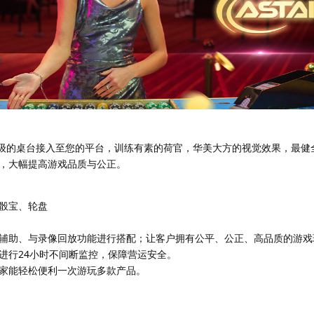
供最顶级的桌台接入至您的平台，训练有素的荷官，华美大方的视觉效果，最
，大幅提高游戏品质与公正。
骰宝、轮盘
辅助、与录像回放功能进行搭配；让客户拥有公平、公正、高品质的游戏
进行24小时不间断监控，保障营运安全。
家能轻松便利一次游玩多款产品。