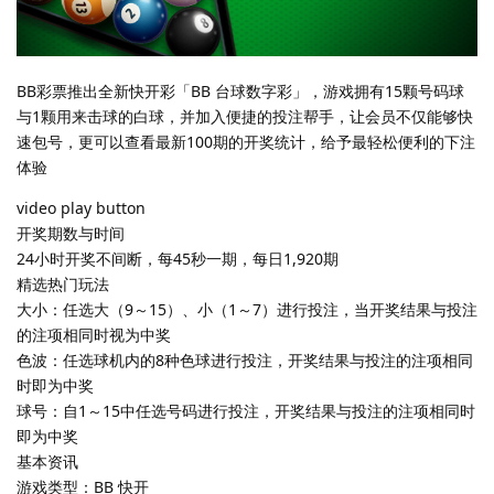
BB彩票推出全新快开彩「BB 台球数字彩」，游戏拥有15颗号码球
与1颗用来击球的白球，并加入便捷的投注帮手，让会员不仅能够快
速包号，更可以查看最新100期的开奖统计，给予最轻松便利的下注
体验
video play button
开奖期数与时间
24小时开奖不间断，每45秒一期，每日1,920期
精选热门玩法
大小：任选大（9～15）、小（1～7）进行投注，当开奖结果与投注
的注项相同时视为中奖
色波：任选球机内的8种色球进行投注，开奖结果与投注的注项相同
时即为中奖
球号：自1～15中任选号码进行投注，开奖结果与投注的注项相同时
即为中奖
基本资讯
游戏类型：BB 快开