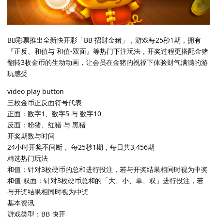
BB彩票推出全新快开彩「BB 招财金猪」，游戏每25秒1期，拥有
『正反、和值与 和值-双面』等热门下注玩法，开奖过程更搭配金猪
翻转3枚金币的生动动画，让会员在金猪的祝福下体验财气满满的游
玩感受
video play button
三枚金币正反面符号代表
正面：数字1、数字5 与 数字10
反面：粉猪、红猪 与 黑猪
开奖期数与时间
24小时开奖不间断， 每25秒1期，每日共3,456期
精选热门玩法
和值：针对3枚硬币的总和进行投注，若与开奖结果相同时视为中奖
和值-双面：针对3枚硬币总和的「大、小、单、双」进行投注，若
与开奖结果相同时视为中奖
基本资讯
游戏类型：BB 快开